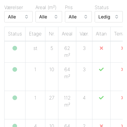
Værelser
Areal (m²)
Pris
Status
Status
Etage
Nr.
Areal
Vær.
Altan
Terra
st
5
62
3
m²
1
10
64
3
m²
1
27
112
4
m²
4
10
64
2