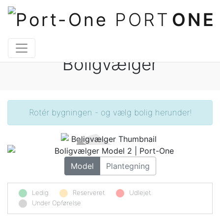
PORT
ONE
Boligvælger
Rotér bygningen - og vælg bolig herunder!
Model
Plantegning
Ledig
Reserveret
Udlejet
Under Opførelse